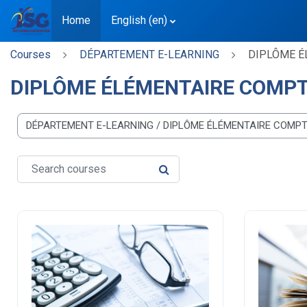
Home
English ‎(en)‎
Skip to main content
Courses
DÉPARTEMENT E-LEARNING
DIPLÔME É
DIPLÔME ÉLÉMENTAIRE COMP
e categories
Search courses
SEARCH COURSES