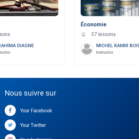
Économie
ssons
37 lessons
RAHIMA DIAGNE
MICHEL KAMIR BOI
tructor
Instructor
Nous suivre sur
Your Facebook
Your Twitter