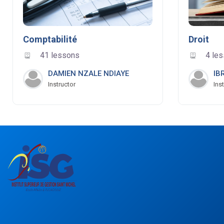
Comptabilité
Droit
41 lessons
4 le
DAMIEN NZALE NDIAYE
IB
Instructor
Ins